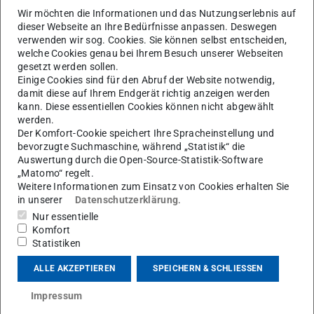
Wir möchten die Informationen und das Nutzungserlebnis auf
dieser Webseite an Ihre Bedürfnisse anpassen. Deswegen
verwenden wir sog. Cookies. Sie können selbst entscheiden,
welche Cookies genau bei Ihrem Besuch unserer Webseiten
gesetzt werden sollen.
Einige Cookies sind für den Abruf der Website notwendig,
damit diese auf Ihrem Endgerät richtig anzeigen werden
kann. Diese essentiellen Cookies können nicht abgewählt
werden.
Der Komfort-Cookie speichert Ihre Spracheinstellung und
bevorzugte Suchmaschine, während „Statistik“ die
Auswertung durch die Open-Source-Statistik-Software
Weitere Informationen zu PUMA
„Matomo“ regelt.
Weitere Informationen zum Einsatz von Cookies erhalten Sie
Im Forschungsprojekt PUMA soll eine mobile
in unserer
Datenschutzerklärung
.
Penning-Malmberg Falle konstruiert werden, um
Nur essentielle
Komfort
Anitprotonen vom ELENA Speicherring am CERN zur
Statistiken
ISOLDE Facility zu transportieren. Dort sollen die
Antiprotonen mit exotischen Kernen zur Kollision
ALLE AKZEPTIEREN
SPEICHERN & SCHLIESSEN
gebracht werden.
Impressum
Am Fachgebiet Beschleunigerphysik werden Fallen